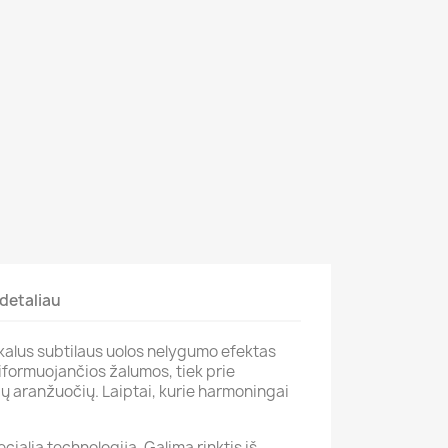
detaliau
ikalus subtilaus uolos nelygumo efektas
siformuojančios žalumos, tiek prie
ių aranžuočių. Laiptai, kurie harmoningai
alią technologiją. Galima rinktis iš