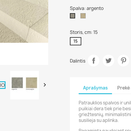
Spalva: argento
champagne
argento
Storis, cm: 15
15
Dalintis

Aprašymas
Prekė 
Patrauklios spalvos ir un
puikiai dera tiek prie be
griežtesnių, minimalistin
susilieja su aplinka.
Pagaminta naudojant speci