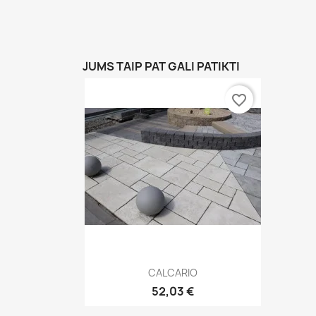
JUMS TAIP PAT GALI PATIKTI
favorite_border
Greita peržiūra

CALCARIO
52,03 €