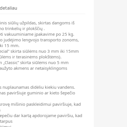
detaliau
is siūlių užpildas, skirtas dangoms iš
 trinkelių ir plokščių .
ti vakuuminiame įpakavime po 25 kg.
boto judėjimo lengvojo transporto zonoms,
 iki 15 mm.
ecial” skirta siūlėms nuo 3 mm iki 15mm
siūlėms ir terasinėms plokštėms).
mm „Classic” skirta siūlėms nuo 5 mm
 laužyto akmens ar netaisyklingoms
s nuplaunamas didėliu kiekiu vandens.
as paviršiuje guminio ar kieto šepečio
ovę mišinio paskleidimui paviršiuje, kad
s
epečiu dar kartą apdorojame paviršiu, kad
 tarpus
ėjimui.