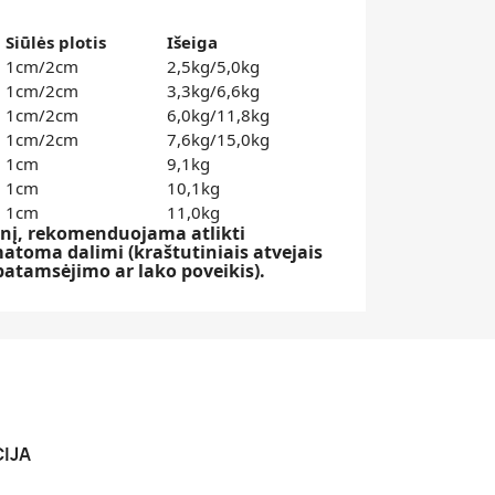
Siūlės plotis
Išeiga
1cm/2cm
2,5kg/5,0kg
1cm/2cm
3,3kg/6,6kg
1cm/2cm
6,0kg/11,8kg
1cm/2cm
7,6kg/15,0kg
1cm
9,1kg
1cm
10,1kg
1cm
11,0kg
inį, rekomenduojama atlikti
toma dalimi (kraštutiniais atvejais
patamsėjimo ar lako poveikis).
IJA