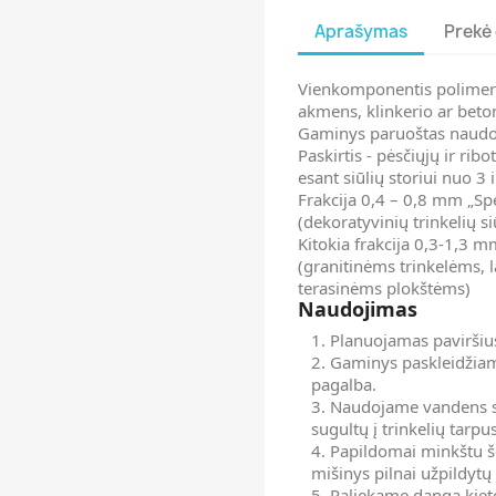
Aprašymas
Prekė 
Vienkomponentis polimerin
akmens, klinkerio ar betono
Gaminys paruoštas naudo
Paskirtis - pėsčiųjų ir ri
esant siūlių storiui nuo 3
Frakcija 0,4 – 0,8 mm „Sp
(dekoratyvinių trinkelių 
Kitokia frakcija 0,3-1,3 
(granitinėms trinkelėms,
terasinėms plokštėms)
Naudojimas
Planuojamas paviršiu
Gaminys paskleidžiam
pagalba.
Naudojame vandens sr
sugultų į trinkelių tarpu
Papildomai minkštu š
mišinys pilnai užpildytų
Paliekame dangą kiet