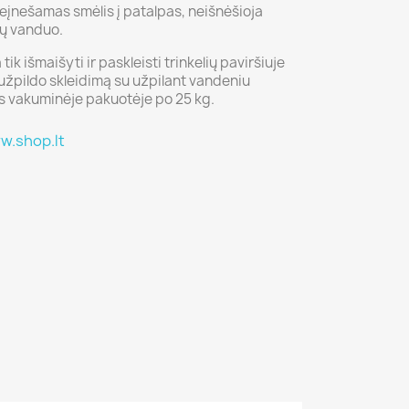
eįnešamas smėlis į patalpas, neišnėšioja
ių vanduo.
ik išmaišyti ir paskleisti trinkelių paviršiuje
 užpildo skleidimą su užpilant vandeniu
 vakuminėje pakuotėje po 25 kg.
w.shop.lt
o
lto
mėlio