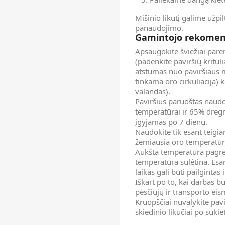
Mišinio likutį galime užpil
panaudojimo.
Gamintojo rekomen
Apsaugokite šviežiai paren
(padenkite paviršių kritul
atstumas nuo paviršiaus 
tinkama oro cirkuliacija)
valandas).
Paviršius paruoštas naudo
temperatūrai ir 65% drėg
įgyjamas po 7 dienų.
Naudokite tik esant tei
žemiausia oro temperatūr
Aukšta temperatūra pagre
temperatūra sulėtina. Esa
laikas gali būti pailgintas
Iškart po to, kai darbas b
pėsčiųjų ir transporto eis
Kruopščiai nuvalykite pavi
skiedinio likučiai po sukie