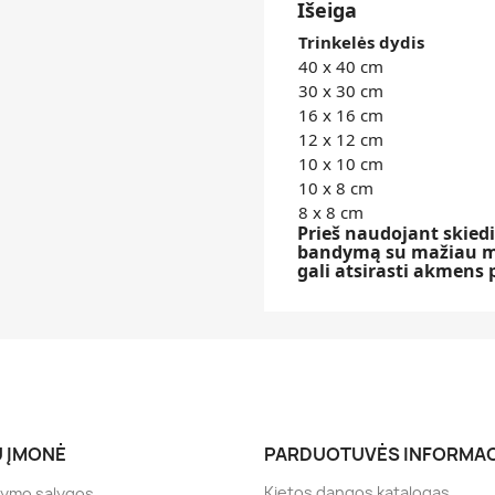
Išeiga
Trinkelės dydis
40 x 40 cm
30 x 30 cm
16 x 16 cm
12 x 12 cm
10 x 10 cm
10 x 8 cm
8 x 8 cm
Prieš naudojant skied
bandymą su mažiau ma
gali atsirasti akmens 
 ĮMONĖ
PARDUOTUVĖS INFORMAC
Kietos dangos katalogas
tymo sąlygos