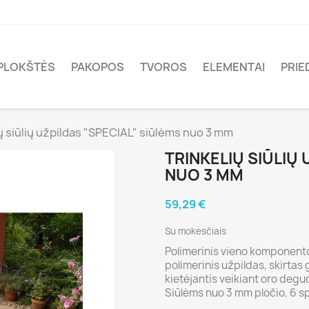
PLOKŠTĖS
PAKOPOS
TVOROS
ELEMENTAI
PRIE
ių siūlių užpildas "SPECIAL" siūlėms nuo 3 mm
TRINKELIŲ SIŪLIŲ
NUO 3 MM
59,29 €
Su mokesčiais
Polimerinis vieno komponent
polimerinis užpildas, skirtas 
kietėjantis veikiant oro deguon
Siūlėms nuo 3 mm pločio, 6 sp