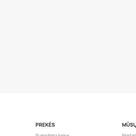
PREKĖS
MŪSŲ
Sumažinta kaina
Prista