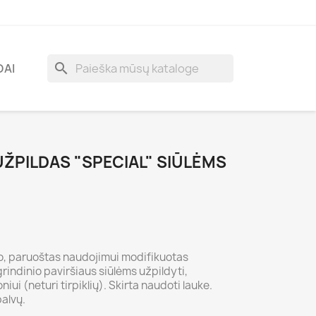
search
DAI
 UŽPILDAS "SPECIAL" SIŪLĖMS
o, paruoštas naudojimui modifikuotas
grindinio paviršiaus siūlėms užpildyti,
iui (neturi tirpiklių). Skirta naudoti lauke.
alvų.