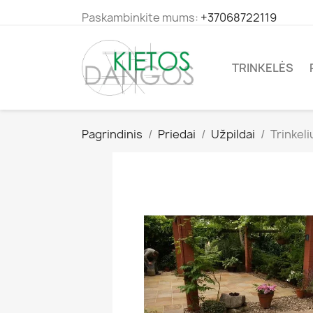
Paskambinkite mums:
+37068722119
TRINKELĖS
Pagrindinis
Priedai
Užpildai
Trinkel