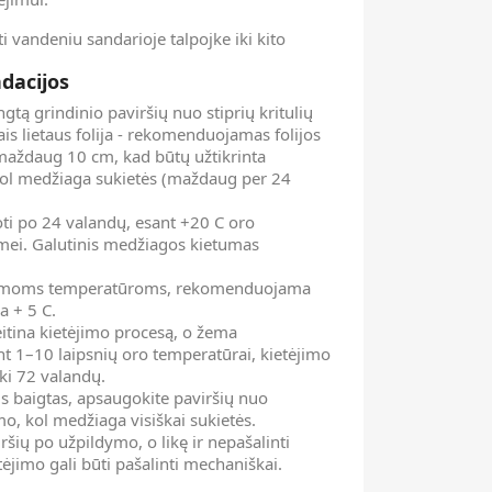
ti vandeniu sandarioje talpojke iki kito
dacijos
gtą grindinio paviršių nuo stiprių kritulių
iais lietaus folija - rekomenduojamas folijos
maždaug 10 cm, kad būtų užtikrinta
 kol medžiaga sukietės (maždaug per 24
ti po 24 valandų, esant +20 C oro
mei. Galutinis medžiagos kietumas
giamoms temperatūroms, rekomenduojama
a + 5 C.
itina kietėjimo procesą, o žema
nt 1–10 laipsnių oro temperatūrai, kietėjimo
 iki 72 valandų.
us baigtas, apsaugokite paviršių nuo
mo, kol medžiaga visiškai sukietės.
ršių po užpildymo, o likę ir nepašalinti
tėjimo gali būti pašalinti mechaniškai.