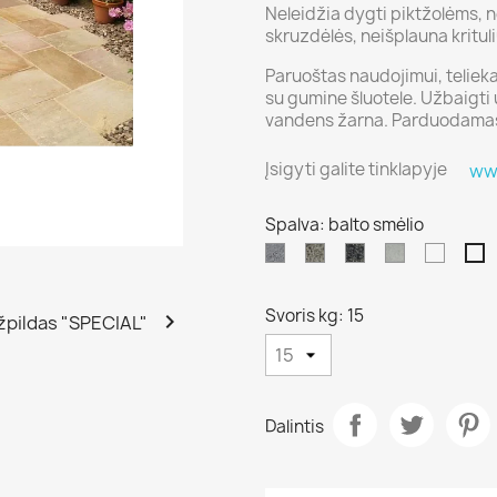
Neleidžia dygti piktžolėms, n
skruzdėlės, neišplauna kritul
Paruoštas naudojimui, telieka t
su gumine šluotele. Užbaigti
vandens žarna. Parduodamas
Įsigyti galite tinklapyje
ww
Spalva: balto smėlio
grafito
granito
bazaltas
pilko
gelton
ba
betono
smėlio
s
Svoris kg: 15

Dalintis