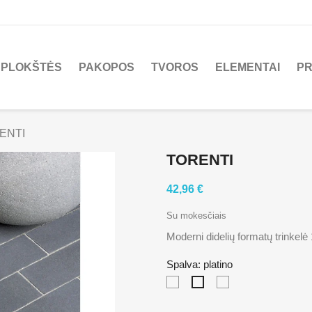
PLOKŠTĖS
PAKOPOS
TVOROS
ELEMENTAI
PR
ENTI
TORENTI
42,96 €
Su mokesčiais
Moderni didelių formatų trinkelė
Spalva: platino
luce
silva
platino
nero