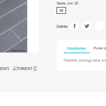
Storis, cm: 10
10
Dalintis
Aprašymas
Prekė d
Paskirtis: pėsčiųjų takai, įva
